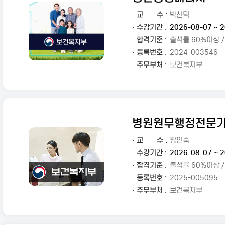
·
교
수 :
박신덕
· 수강기간 :
2026-08-07 ~ 2
· 합격기준 :
출석률 60%이상 
· 등록번호 :
2024-003546
· 주무부처 :
보건복지부
병원원무행정전문
·
교
수 :
장인숙
· 수강기간 :
2026-08-07 ~ 2
· 합격기준 :
출석률 60%이상 
· 등록번호 :
2025-005095
· 주무부처 :
보건복지부