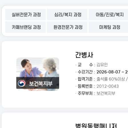
실버전문가 과정
심리/복지 과정
아동/진로/복지
카페브랜딩 과정
환경전문가 과정
마케팅 과정
간병사
·
교
수 :
김유인
· 수강기간 :
2026-08-07 ~ 2
· 합격기준 :
출석률 60%이상 
· 등록번호 :
2012-0043
· 주무부처 :
보건복지부
병원동행매니저