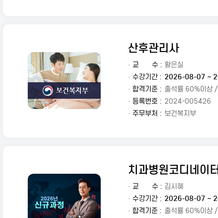
산후관리사
·
교
수 :
황은실
· 수강기간 :
2026-08-07 ~ 2
· 합격기준 :
출석률 60%이상 
· 등록번호 :
2024-005426
· 주무부처 :
보건복지부
치과병원코디네이
·
교
수 :
김시혜
· 수강기간 :
2026-08-07 ~ 2
· 합격기준 :
출석률 60%이상 