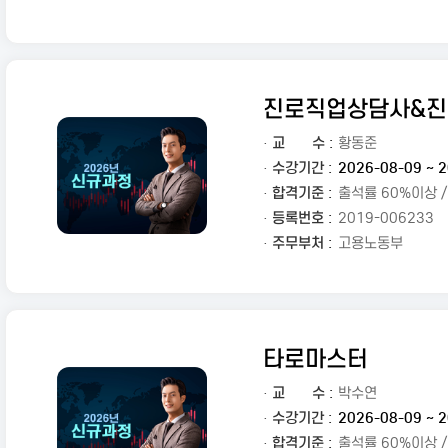
진로직업상담사&
·
교
수 :
황동준
· 수강기간 :
2026-08-09 ~ 2
· 합격기준 :
출석률 60%이상 
· 등록번호 :
2019-006233
· 주무부처 :
고용노동부
타로마스터
·
교
수 :
박수연
· 수강기간 :
2026-08-09 ~ 2
· 합격기준 :
출석률 60%이상 