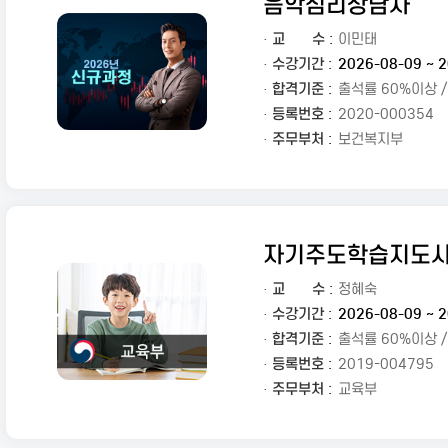
음악심리상담사
·
교
수 :
이민태
· 수강기간 :
2026-08-09 ~ 2
· 합격기준 :
출석률 60%이상 
· 등록번호 :
2020-000354
· 주무부처 :
보건복지부
자기주도학습지도
·
교
수 :
정혜숙
· 수강기간 :
2026-08-09 ~ 2
· 합격기준 :
출석률 60%이상 
· 등록번호 :
2019-004795
· 주무부처 :
교육부