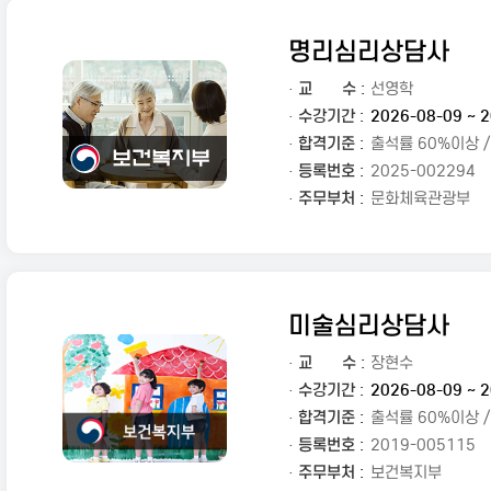
명리심리상담사
·
교
수 :
선영학
· 수강기간 :
2026-08-09 ~ 2
· 합격기준 :
출석률 60%이상 
· 등록번호 :
2025-002294
· 주무부처 :
문화체육관광부
미술심리상담사
·
교
수 :
장현수
· 수강기간 :
2026-08-09 ~ 2
· 합격기준 :
출석률 60%이상 
· 등록번호 :
2019-005115
· 주무부처 :
보건복지부