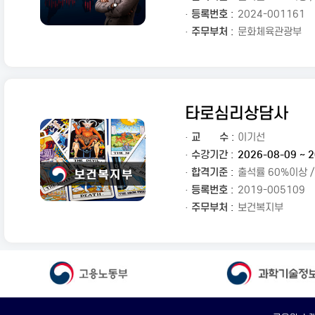
· 등록번호 :
2024-001161
· 주무부처 :
문화체육관광부
타로심리상담사
·
교
수 :
이기선
· 수강기간 :
2026-08-09 ~ 2
· 합격기준 :
출석률 60%이상 
· 등록번호 :
2019-005109
· 주무부처 :
보건복지부