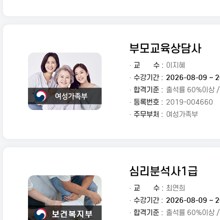
부모교육상담사
·
교
수 :
이지혜
· 수강기간 :
2026-08-09 ~ 2
· 합격기준 :
출석률 60%이상 
· 등록번호 :
2019-004660
· 주무부처 :
여성가족부
심리분석사1급
·
교
수 :
최연희
· 수강기간 :
2026-08-09 ~ 2
· 합격기준 :
출석률 60%이상 