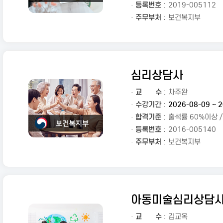
· 등록번호 :
2019-005112
· 주무부처 :
보건복지부
심리상담사
·
교
수 :
차주완
· 수강기간 :
2026-08-09 ~ 2
· 합격기준 :
출석률 60%이상 
· 등록번호 :
2016-005140
· 주무부처 :
보건복지부
아동미술심리상담사
·
교
수 :
김교옥